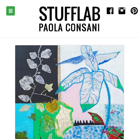
HOME
CHI/COSA SONO
FILOSOFIA
OPERE
DIARIO
CONTATTI